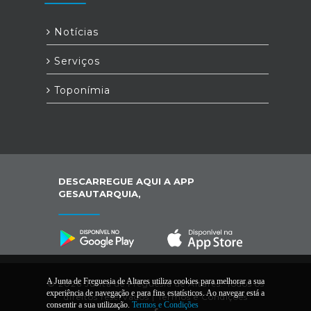
Notícias
Serviços
Toponímia
DESCARREGUE AQUI A APP
GESAUTARQUIA,
A Junta de Freguesia de Altares utiliza cookies para melhorar a sua
© 2026 Junta de Freguesia de Altares. Todos os
experiência de navegação e para fins estatísticos. Ao navegar está a
direitos reservados |
Termos e Condições
consentir a sua utilização.
Termos e Condições