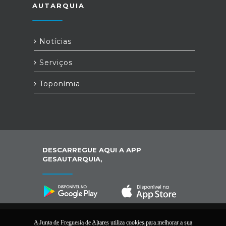
AUTARQUIA
Notícias
Serviços
Toponímia
DESCARREGUE AQUI A APP
GESAUTARQUIA,
A Junta de Freguesia de Altares utiliza cookies para melhorar a sua
© 2026 Junta de Freguesia de Altares. Todos os