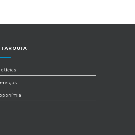
UTARQUIA
otícias
erviços
oponímia