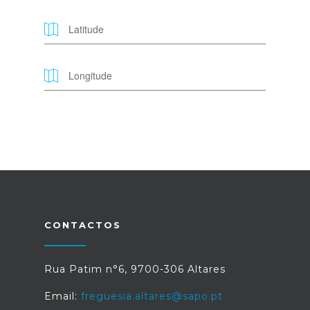
CONTACTOS
Rua Patim n°6, 9700-306 Altares
Email:
freguesia.altares@sapo.pt