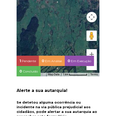
1
0
0
Pendente
Em Análise
Em Execução
0
Concluído
Map Data
Terms
1 km
Alerte a sua autarquia!
Se detetou alguma ocorrência ou
incidente na via pública prejudicial aos
cidadãos, pode alertar a sua autarquia ao