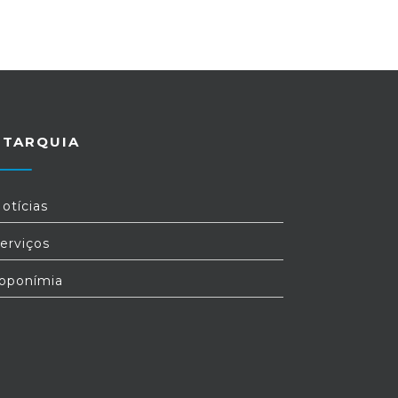
UTARQUIA
otícias
erviços
oponímia