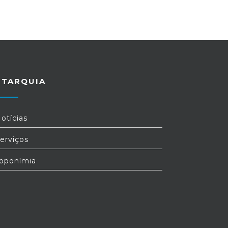
UTARQUIA
otícias
erviços
oponímia