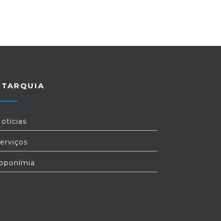
UTARQUIA
otícias
erviços
oponímia