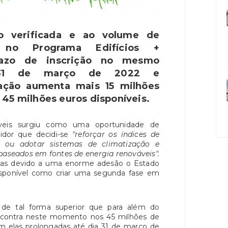
o verificada e ao volume de
e no Programa Edifícios +
razo de inscrição no mesmo
a 31 de março de 2022 e
ação aumenta mais 15 milhões
45 milhões euros disponíveis.
áveis surgiu como uma oportunidade de
idor que decidi-se
"reforçar os índices de
a ou adotar sistemas de climatização e
baseados em fontes de energia renováveis".
mas devido a uma enorme adesão o Estado
isponível como criar uma segunda fase em
 de tal forma superior que para além do
encontra neste momento nos 45 milhões de
m elas prolongadas até dia 31 de março de