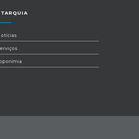
UTARQUIA
otícias
erviços
oponímia